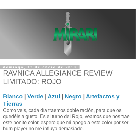
domingo, 13 de enero de 2019
RAVNICA ALLEGIANCE REVIEW
LIMITADO: ROJO
Blanco
|
Verde
|
Azul
|
Negro
|
Artefactos y
Tierras
Como veis, cada día traemos doble ración, para que os
quedéis a gusto. Es el turno del Rojo, veamos que nos trae
este bonito color, espero que mi apego a este color por ser
burn player no me influya demasiado.