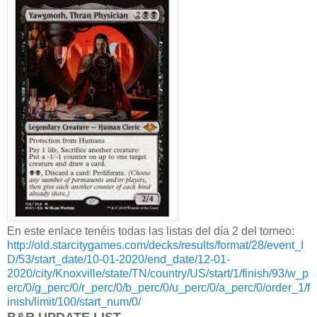
En este enlace tenéis todas las listas del día 2 del torneo:
http://old.starcitygames.com/decks/results/format/28/event_I
D/53/start_date/10-01-2020/end_date/12-01-
2020/city/Knoxville/state/TN/country/US/start/1/finish/93/w_p
erc/0/g_perc/0/r_perc/0/b_perc/0/u_perc/0/a_perc/0/order_1/f
inish/limit/100/start_num/0/