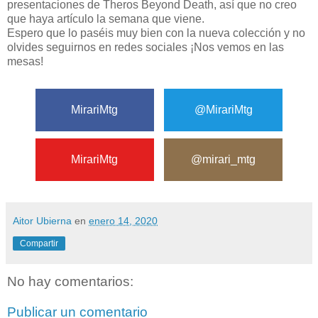
presentaciones de Theros Beyond Death, así que no creo
que haya artículo la semana que viene.
Espero que lo paséis muy bien con la nueva colección y no
olvides seguirnos en redes sociales ¡Nos vemos en las
mesas!
MirariMtg
@MirariMtg
MirariMtg
@mirari_mtg
Aitor Ubierna
en
enero 14, 2020
Compartir
No hay comentarios:
Publicar un comentario