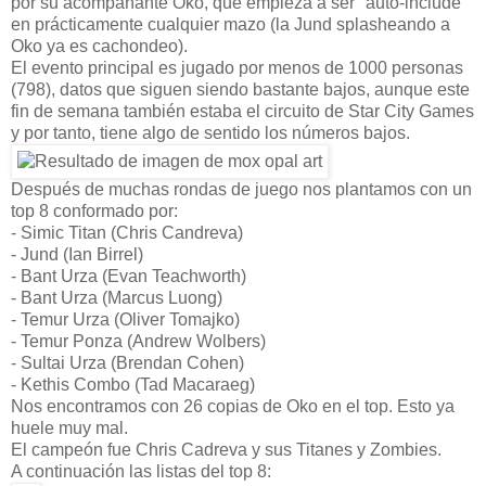
por su acompañante Oko, que empieza a ser "auto-include"
en prácticamente cualquier mazo (la Jund splasheando a
Oko ya es cachondeo).
El evento principal es jugado por menos de 1000 personas
(798), datos que siguen siendo bastante bajos, aunque este
fin de semana también estaba el circuito de Star City Games
y por tanto, tiene algo de sentido los números bajos.
Después de muchas rondas de juego nos plantamos con un
top 8 conformado por:
- Simic Titan (Chris Candreva)
- Jund (Ian Birrel)
- Bant Urza (Evan Teachworth)
- Bant Urza (Marcus Luong)
- Temur Urza (Oliver Tomajko)
- Temur Ponza (Andrew Wolbers)
- Sultai Urza (Brendan Cohen)
- Kethis Combo (Tad Macaraeg)
Nos encontramos con 26 copias de Oko en el top. Esto ya
huele muy mal.
El campeón fue Chris Cadreva y sus Titanes y Zombies.
A continuación las listas del top 8: